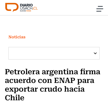
Click acá para ir directamente al contenido
Noticias
Investigación
Noticias
Cultura
Programas Radio y TV Usach
Petrolera argentina firma
acuerdo con ENAP para
exportar crudo hacia
Chile