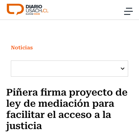
Click acá para ir directamente al contenido
Noticias
Investigación
Noticias
Cultura
Programas Radio y TV Usach
Piñera firma proyecto de
ley de mediación para
facilitar el acceso a la
justicia