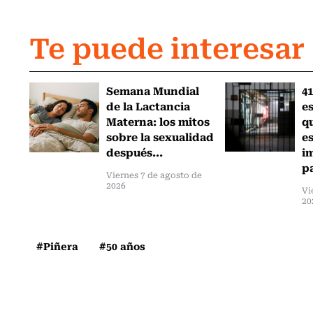
Te puede interesar
Semana Mundial
41
de la Lactancia
es
Materna: los mitos
q
sobre la sexualidad
e
después...
i
pa
Viernes 7 de agosto de
2026
Vi
20
#Piñera
#50 años