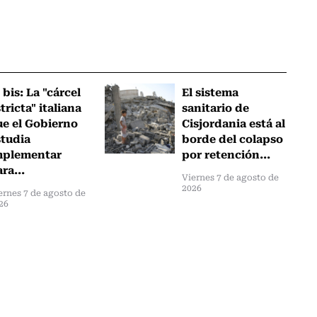
 bis: La "cárcel
El sistema
tricta" italiana
sanitario de
ue el Gobierno
Cisjordania está al
studia
borde del colapso
mplementar
por retención...
ra...
Viernes 7 de agosto de
2026
ernes 7 de agosto de
26