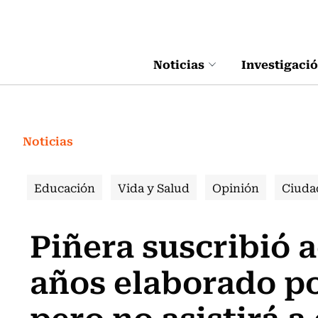
Click acá para ir directamente al contenido
Noticias
Investigaci
Noticias
Educación
Vida y Salud
Opinión
Ciuda
Piñera suscribió a
años elaborado po
pero no asistirá