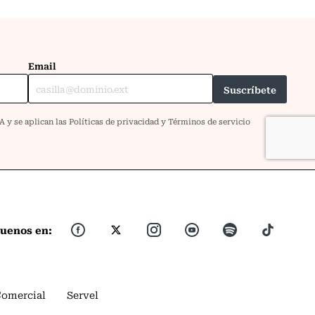
guenos en:
Comercial
Servel