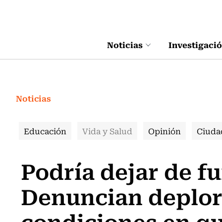
Click acá para ir directamente al contenido
Noticias
Investigaci
Noticias
Educación
Vida y Salud
Opinión
Ciuda
Podría dejar de f
Denuncian deplor
condiciones en qu