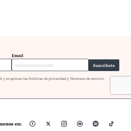
guenos en: