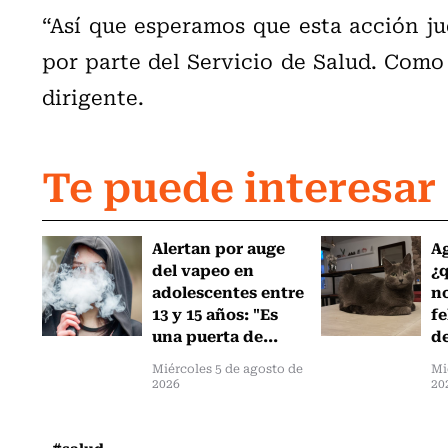
“Así que esperamos que esta acción jud
por parte del Servicio de Salud. Como
dirigente.
Te puede interesar
Alertan por auge
Ag
del vapeo en
¿
adolescentes entre
no
13 y 15 años: "Es
fe
una puerta de...
de
Miércoles 5 de agosto de
Mi
2026
20
#salud