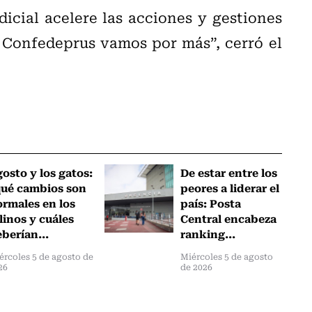
icial acelere las acciones y gestiones
 Confedeprus vamos por más”, cerró el
osto y los gatos:
De estar entre los
qué cambios son
peores a liderar el
rmales en los
país: Posta
linos y cuáles
Central encabeza
berían...
ranking...
ércoles 5 de agosto de
Miércoles 5 de agosto
26
de 2026