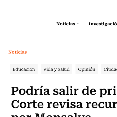
Click acá para ir directamente al contenido
Noticias
Investigaci
Noticias
Educación
Vida y Salud
Opinión
Ciuda
Podría salir de pr
Corte revisa recu
por Monsalve