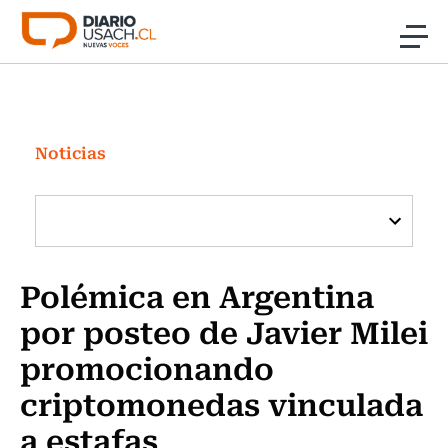
Click acá para ir directamente al contenido
Noticias
Investigación
Noticias
Cultura
Programas Radio y TV Usach
Polémica en Argentina
por posteo de Javier Milei
promocionando
criptomonedas vinculada
a estafas