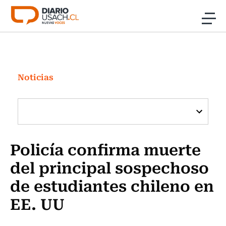
Click acá para ir directamente al contenido
Noticias
Investigación
Noticias
Cultura
Programas Radio y TV Usach
Policía confirma muerte
del principal sospechoso
de estudiantes chileno en
EE. UU