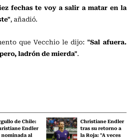
z fechas te voy a salir a matar en la
ste"
, añadió.
"Sal afuera.
mento que Vecchio le dijo:
spero, ladrón de mierda"
.
gullo de Chile:
Christiane Endler
ristiane Endler
tras su retorno a
 nominada al
la Roja: "A veces