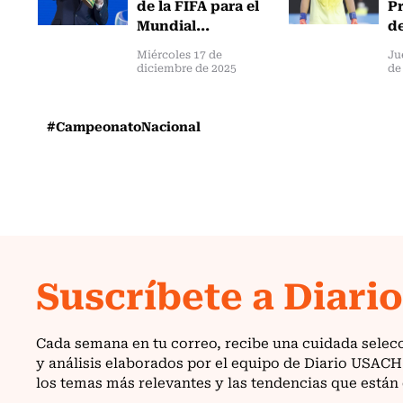
de la FIFA para el
Pr
Mundial...
de
Miércoles 17 de
Ju
diciembre de 2025
de
#CampeonatoNacional