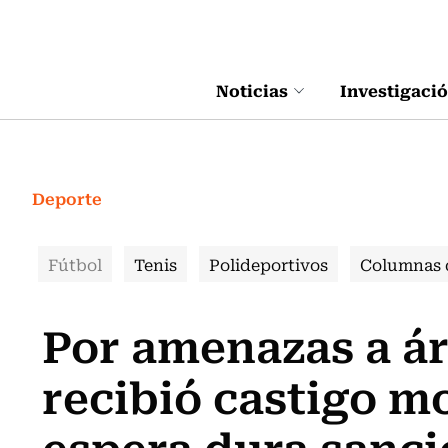
Click acá para ir directamente al contenido
Noticias
Investigaci
Deporte
Fútbol
Tenis
Polideportivos
Columnas 
Por amenazas a ár
recibió castigo 
espera dura sanc