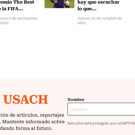
emio The Best
hay que escuchar
 la FIFA...
lo que...
eves 6 de noviembre
Jueves 30 de octubre de
 2025
2025