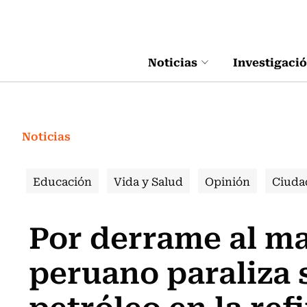
Click acá para ir directamente al contenido
Noticias
Investigaci
Noticias
Educación
Vida y Salud
Opinión
Ciuda
Por derrame al m
peruano paraliza 
petróleo en la ref