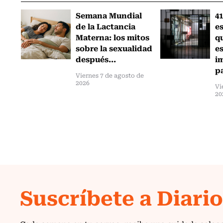
Semana Mundial
41
de la Lactancia
es
Materna: los mitos
q
sobre la sexualidad
e
después...
i
pa
Viernes 7 de agosto de
2026
Vi
20