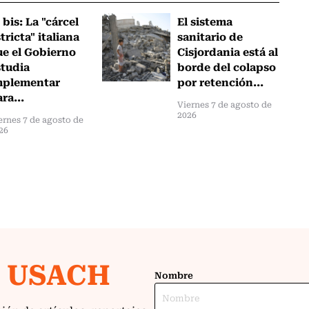
 bis: La "cárcel
El sistema
tricta" italiana
sanitario de
ue el Gobierno
Cisjordania está al
studia
borde del colapso
mplementar
por retención...
ra...
Viernes 7 de agosto de
2026
ernes 7 de agosto de
26