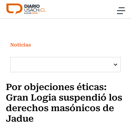
Click acá para ir directamente al contenido
Noticias
Investigación
Noticias
Cultura
Programas Radio y TV Usach
Por objeciones éticas:
Gran Logia suspendió los
derechos masónicos de
Jadue