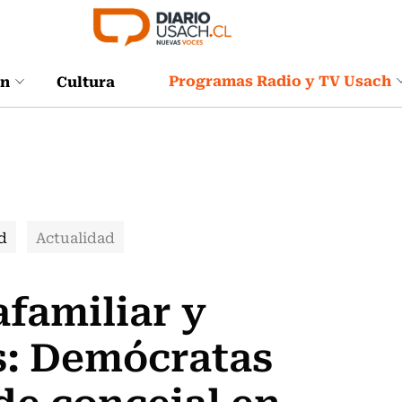
Programas Radio y TV Usach
ón
Cultura
d
Actualidad
afamiliar y
s: Demócratas
de concejal en