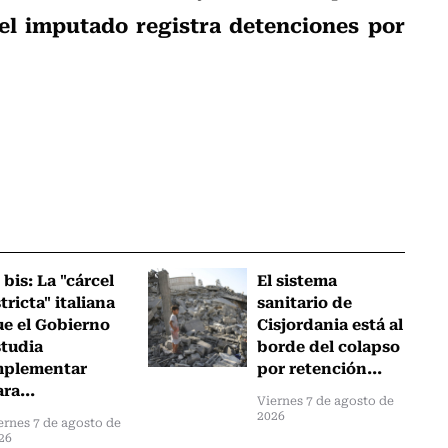
el imputado registra detenciones por
 bis: La "cárcel
El sistema
tricta" italiana
sanitario de
ue el Gobierno
Cisjordania está al
studia
borde del colapso
mplementar
por retención...
ra...
Viernes 7 de agosto de
2026
ernes 7 de agosto de
26