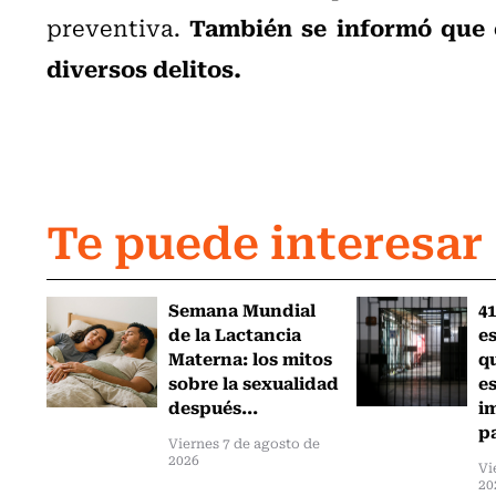
También se informó que 
preventiva.
diversos delitos.
Te puede interesar
Semana Mundial
41
de la Lactancia
es
Materna: los mitos
q
sobre la sexualidad
e
después...
i
pa
Viernes 7 de agosto de
2026
Vi
20