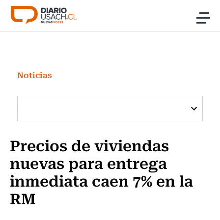
Click acá para ir directamente al contenido
Noticias
Investigación
Noticias
Cultura
Programas Radio y TV Usach
Precios de viviendas
nuevas para entrega
inmediata caen 7% en la
RM