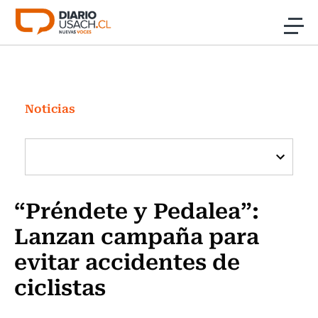
Click acá para ir directamente al contenido
Noticias
Investigación
Noticias
Cultura
Programas Radio y TV Usach
“Préndete y Pedalea”:
Lanzan campaña para
evitar accidentes de
ciclistas