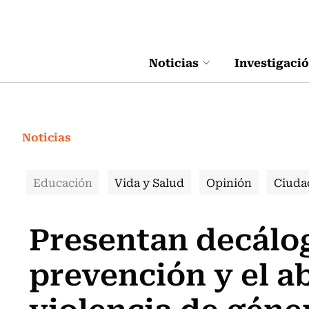
Click acá para ir directamente al contenido
Noticias
Investigaci
Noticias
Educación
Vida y Salud
Opinión
Ciuda
Presentan decálog
prevención y el a
violencia de géne