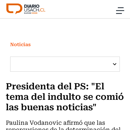
Click acá para ir directamente al contenido
Noticias
Investigación
Noticias
Cultura
Programas Radio y TV Usach
Presidenta del PS: "El
tema del indulto se comió
las buenas noticias"
Paulina Vodanovic afirmó que las
repercusiones de la determinación del