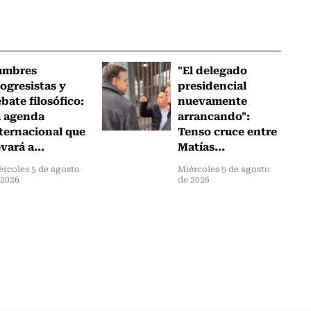
umbres
"El delegado
ogresistas y
presidencial
bate filosófico:
nuevamente
a agenda
arrancando":
ternacional que
Tenso cruce entre
evará a...
Matías...
ércoles 5 de agosto
Miércoles 5 de agosto
 2026
de 2026