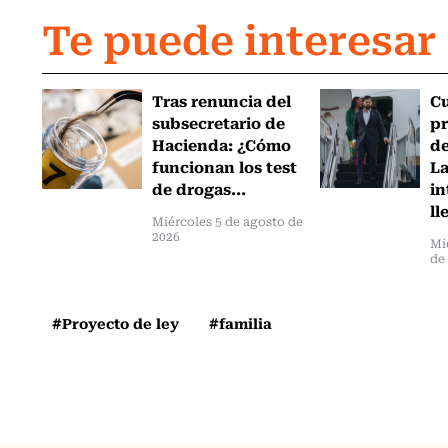
Te puede interesar
Tras renuncia del
C
subsecretario de
pr
Hacienda: ¿Cómo
de
funcionan los test
L
de drogas...
in
ll
Miércoles 5 de agosto de
2026
Mi
de
#Proyecto de ley
#familia