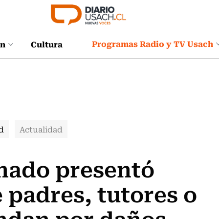
Programas Radio y TV Usach
ón
Cultura
d
Actualidad
enado presentó
 padres, tutores o
ndan por daños