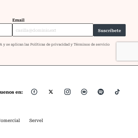
guenos en:
Comercial
Servel