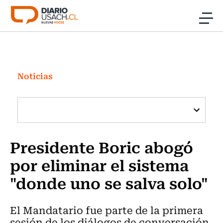
Click acá para ir directamente al contenido
Noticias
Investigación
Noticias
Cultura
Programas Radio y TV Usach
Presidente Boric abogó
por eliminar el sistema
"donde uno se salva solo"
El Mandatario fue parte de la primera
sesión de los diálogos de conversación