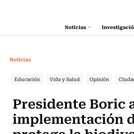
Click acá para ir directamente al contenido
Noticias
Investigaci
Noticias
Educación
Vida y Salud
Opinión
Ciuda
Presidente Boric 
implementación d
protege la biodiv