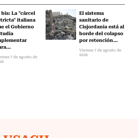
 bis: La "cárcel
El sistema
tricta" italiana
sanitario de
ue el Gobierno
Cisjordania está al
studia
borde del colapso
mplementar
por retención...
ra...
Viernes 7 de agosto de
2026
ernes 7 de agosto de
26