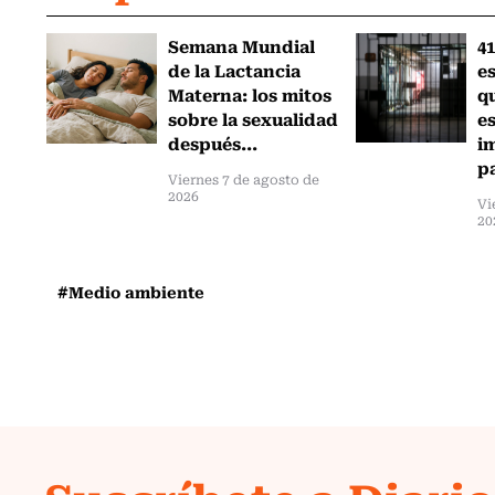
Semana Mundial
41
de la Lactancia
es
Materna: los mitos
q
sobre la sexualidad
e
después...
i
pa
Viernes 7 de agosto de
2026
Vi
20
#Medio ambiente