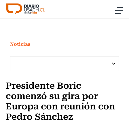
Click acá para ir directamente al contenido
Noticias
Investigación
Noticias
Cultura
Programas Radio y TV Usach
Presidente Boric
comenzó su gira por
Europa con reunión con
Pedro Sánchez