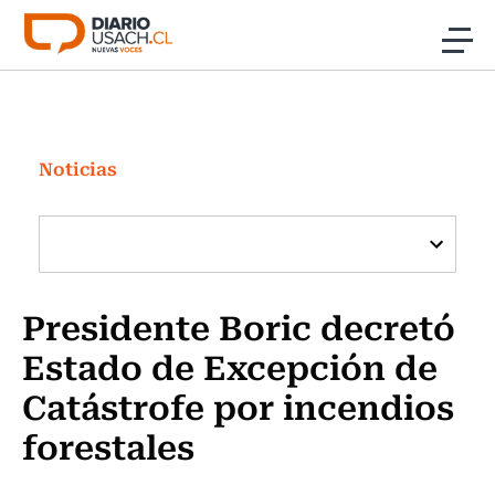
Click acá para ir directamente al contenido
Noticias
Investigación
Noticias
Cultura
Programas Radio y TV Usach
Presidente Boric decretó
Estado de Excepción de
Catástrofe por incendios
forestales