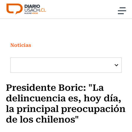
Click acá para ir directamente al contenido
Noticias
Investigación
Noticias
Cultura
Programas Radio y TV Usach
Presidente Boric: "La
delincuencia es, hoy día,
la principal preocupación
de los chilenos"