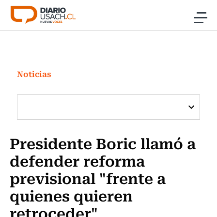
Click acá para ir directamente al contenido
Noticias
Investigación
Noticias
Cultura
Programas Radio y TV Usach
Presidente Boric llamó a
defender reforma
previsional "frente a
quienes quieren
retroceder"