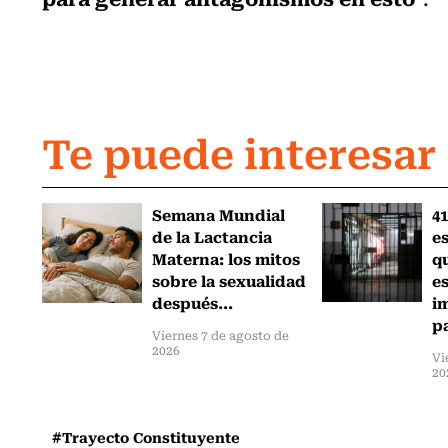
Te puede interesar
Semana Mundial
41
de la Lactancia
es
Materna: los mitos
q
sobre la sexualidad
e
después...
i
pa
Viernes 7 de agosto de
2026
Vi
20
#Trayecto Constituyente