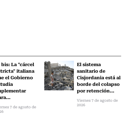
 bis: La "cárcel
El sistema
tricta" italiana
sanitario de
ue el Gobierno
Cisjordania está al
studia
borde del colapso
mplementar
por retención...
ra...
Viernes 7 de agosto de
2026
ernes 7 de agosto de
26