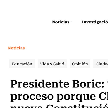
Click acá para ir directamente al contenido
Noticias
Investigaci
Noticias
Educación
Vida y Salud
Opinión
Ciuda
Presidente Boric:
proceso porque Ch
nueva Constituci