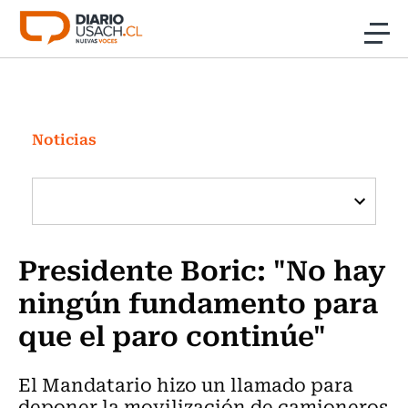
Click acá para ir directamente al contenido
Noticias
Investigación
Noticias
Cultura
Programas Radio y TV Usach
Presidente Boric: "No hay
ningún fundamento para
que el paro continúe"
El Mandatario hizo un llamado para
deponer la movilización de camioneros