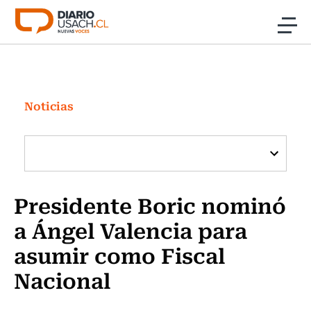
Click acá para ir directamente al contenido
Noticias
Investigación
Noticias
Cultura
Programas Radio y TV Usach
Presidente Boric nominó
a Ángel Valencia para
asumir como Fiscal
Nacional