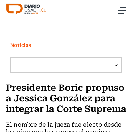
Click acá para ir directamente al contenido
Noticias
Investigación
Noticias
Cultura
Programas Radio y TV Usach
Presidente Boric propuso
a Jessica González para
integrar la Corte Suprema
El nombre de la jueza fue electo desde
la quina que le propuso el máximo