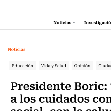
Click acá para ir directamente al contenido
Noticias
Investigaci
Noticias
Educación
Vida y Salud
Opinión
Ciuda
Presidente Boric:
a los cuidados co
social, con la sal