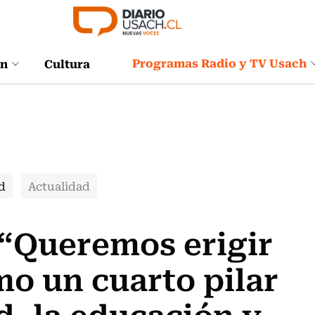
Programas Radio y TV Usach
ón
Cultura
d
Actualidad
 “Queremos erigir
mo un cuarto pilar
ud, la educación y