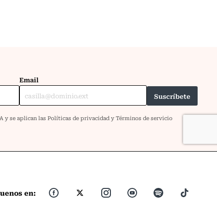
guenos en: