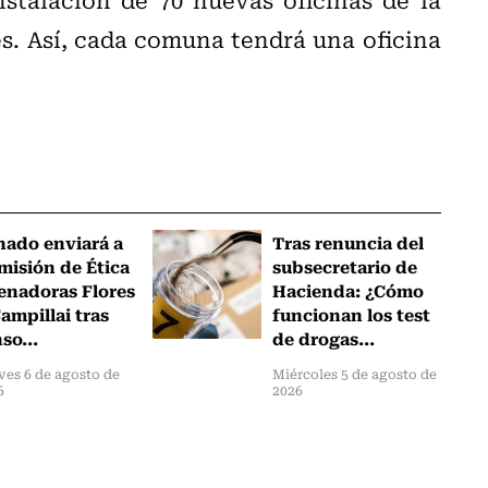
es. Así, cada comuna tendrá una oficina
nado enviará a
Tras renuncia del
misión de Ética
subsecretario de
senadoras Flores
Hacienda: ¿Cómo
ampillai tras
funcionan los test
so...
de drogas...
ves 6 de agosto de
Miércoles 5 de agosto de
6
2026