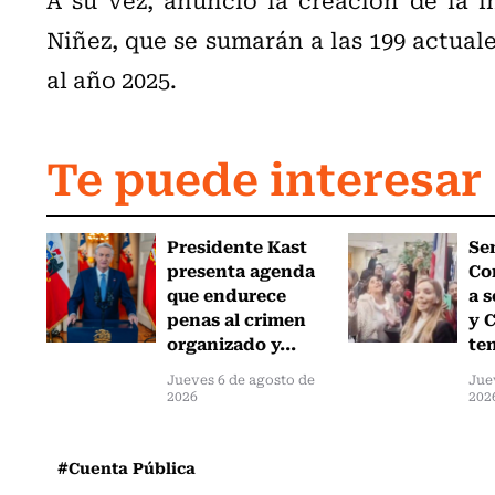
Niñez, que se sumarán a las 199 actual
al año 2025.
Te puede interesar
Presidente Kast
Se
presenta agenda
Co
que endurece
a 
penas al crimen
y C
organizado y...
ten
Jueves 6 de agosto de
Jue
2026
202
#Cuenta Pública