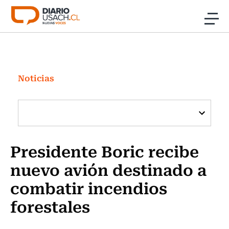
Click acá para ir directamente al contenido
Noticias
Investigación
Noticias
Cultura
Programas Radio y TV Usach
Presidente Boric recibe
nuevo avión destinado a
combatir incendios
forestales