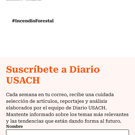
#IncendioForestal