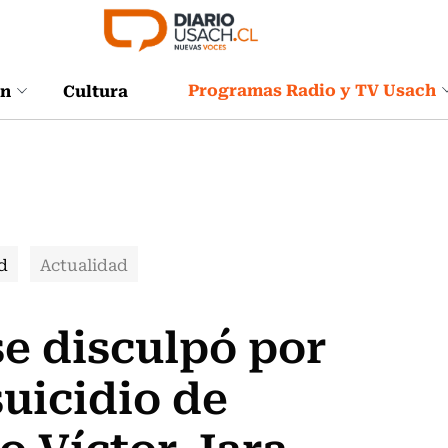
Programas Radio y TV Usach
ón
Cultura
d
Actualidad
se disculpó por
suicidio de
o Víctor Jara