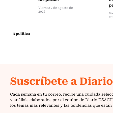
pa
Viernes 7 de agosto de
2026
Vi
20
#política