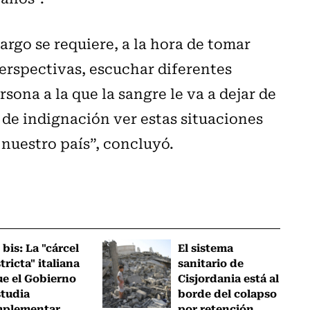
argo se requiere, a la hora de tomar
erspectivas, escuchar diferentes
sona a la que la sangre le va a dejar de
r de indignación ver estas situaciones
nuestro país”, concluyó.
 bis: La "cárcel
El sistema
tricta" italiana
sanitario de
ue el Gobierno
Cisjordania está al
studia
borde del colapso
mplementar
por retención...