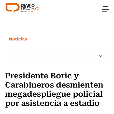
Click acá para ir directamente al contenido
Noticias
Investigación
Noticias
Cultura
Programas Radio y TV Usach
Presidente Boric y
Carabineros desmienten
megadespliegue policial
por asistencia a estadio