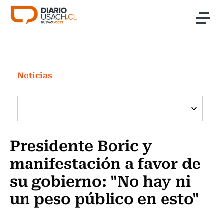
Click acá para ir directamente al contenido
Noticias
Investigación
Noticias
Cultura
Programas Radio y TV Usach
Presidente Boric y
manifestación a favor de
su gobierno: "No hay ni
un peso público en esto"