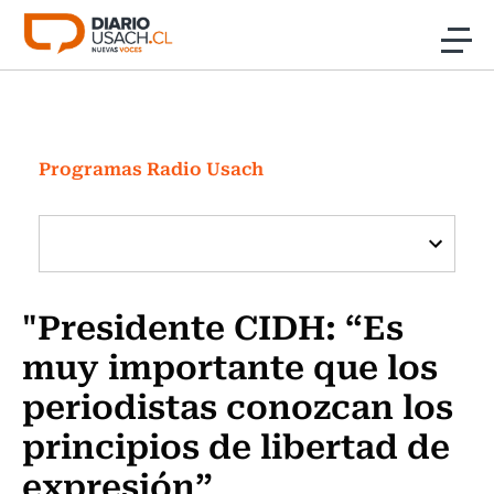
Click acá para ir directamente al contenido
Noticias
Investigación
Programas Radio Usach
Cultura
Programas Radio y TV Usach
"Presidente CIDH: “Es
muy importante que los
periodistas conozcan los
principios de libertad de
expresión”