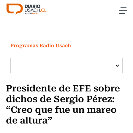
Click acá para ir directamente al contenido
Noticias
Investigación
Programas Radio Usach
Cultura
Programas Radio y TV Usach
Presidente de EFE sobre
dichos de Sergio Pérez:
“Creo que fue un mareo
de altura”