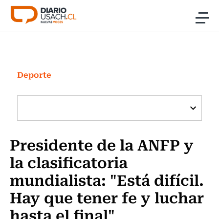
Click acá para ir directamente al contenido
Noticias
Investigación
Deporte
Cultura
Programas Radio y TV Usach
Presidente de la ANFP y
la clasificatoria
mundialista: "Está difícil.
Hay que tener fe y luchar
hasta el final"