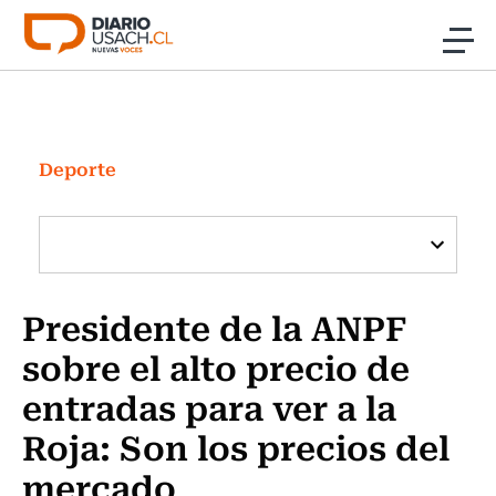
Click acá para ir directamente al contenido
Noticias
Investigación
Deporte
Cultura
Programas Radio y TV Usach
Presidente de la ANPF
sobre el alto precio de
entradas para ver a la
Roja: Son los precios del
mercado