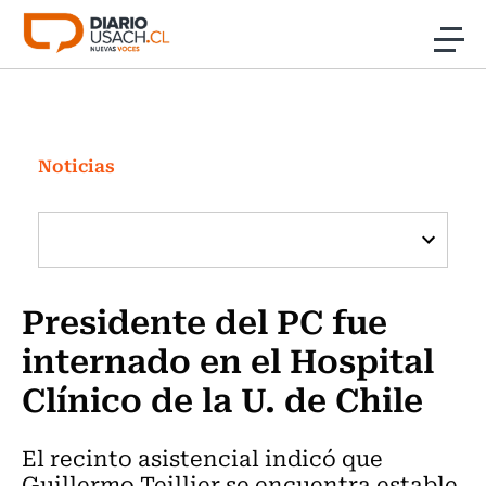
Click acá para ir directamente al contenido
Noticias
Investigación
Noticias
Cultura
Programas Radio y TV Usach
Presidente del PC fue
internado en el Hospital
Clínico de la U. de Chile
El recinto asistencial indicó que
Guillermo Teillier se encuentra estable