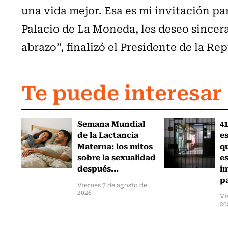
una vida mejor. Esa es mi invitación pa
Palacio de La Moneda, les deseo sincer
abrazo”, finalizó el Presidente de la Rep
Te puede interesar
Semana Mundial
41
de la Lactancia
es
Materna: los mitos
q
sobre la sexualidad
e
después...
i
pa
Viernes 7 de agosto de
2026
Vi
20