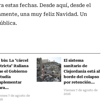
ra estas fechas. Desde aquí, desde el
amente, una muy feliz Navidad. Un
ública.
 bis: La "cárcel
El sistema
tricta" italiana
sanitario de
ue el Gobierno
Cisjordania está al
studia
borde del colapso
mplementar
por retención...
ra...
Viernes 7 de agosto de
2026
ernes 7 de agosto de
26