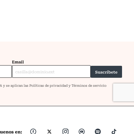
guenos en: