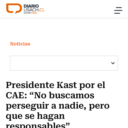
Click acá para ir directamente al contenido
Noticias
Investigación
Noticias
Cultura
Programas Radio y TV Usach
Presidente Kast por el
CAE: “No buscamos
perseguir a nadie, pero
que se hagan
responsables”