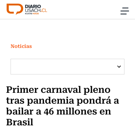
Click acá para ir directamente al contenido
Noticias
Investigación
Noticias
Cultura
Programas Radio y TV Usach
Primer carnaval pleno
tras pandemia pondrá a
bailar a 46 millones en
Brasil