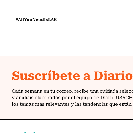
#AllYouNeedIsLAB