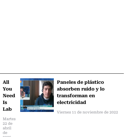
All
Paneles de plástico
You
absorben ruido y lo
Need
transforman en
Is
electricidad
Lab
Viernes 11 de noviembre de 2022
Martes
22 de
abril
de
2025