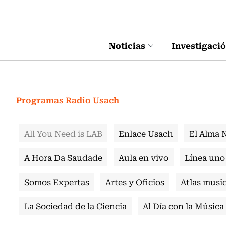
Click acá para ir directamente al contenido
Noticias
Investigaci
Programas Radio Usach
All You Need is LAB
Enlace Usach
El Alma 
A Hora Da Saudade
Aula en vivo
Línea uno
Somos Expertas
Artes y Oficios
Atlas music
La Sociedad de la Ciencia
Al Día con la Música