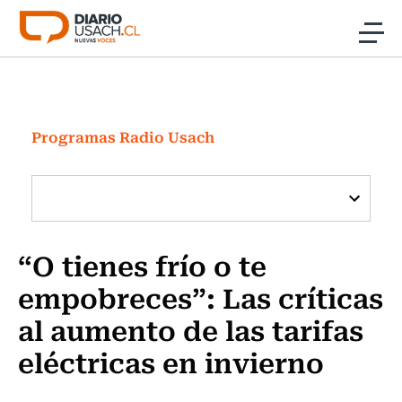
Click acá para ir directamente al contenido
Noticias
Investigación
Programas Radio Usach
Cultura
Programas Radio y TV Usach
“O tienes frío o te
empobreces”: Las críticas
al aumento de las tarifas
eléctricas en invierno