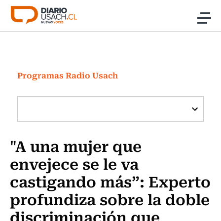
Click acá para ir directamente al contenido
Noticias
Investigación
Programas Radio Usach
Cultura
Programas Radio y TV Usach
"A una mujer que
envejece se le va
castigando más”: Experto
profundiza sobre la doble
discriminación que