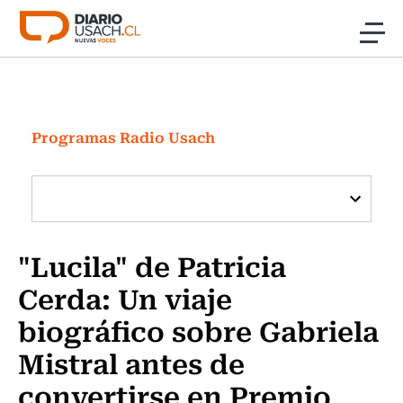
Click acá para ir directamente al contenido
Noticias
Investigación
Programas Radio Usach
Cultura
Programas Radio y TV Usach
"Lucila" de Patricia
Cerda: Un viaje
biográfico sobre Gabriela
Mistral antes de
convertirse en Premio