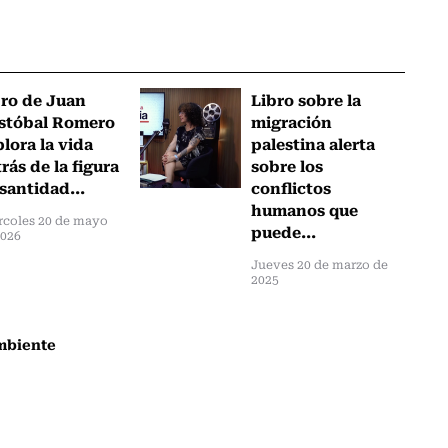
bro de Juan
Libro sobre la
istóbal Romero
migración
lora la vida
palestina alerta
rás de la figura
sobre los
santidad...
conflictos
humanos que
rcoles 20 de mayo
puede...
2026
Jueves 20 de marzo de
2025
mbiente