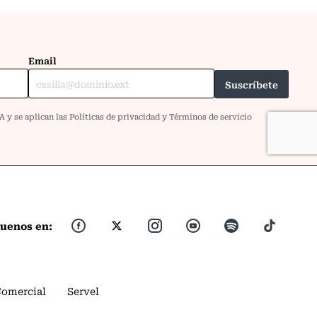
guenos en:
Comercial
Servel