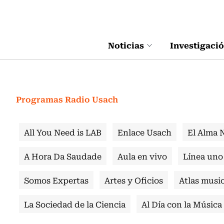
Click acá para ir directamente al contenido
Noticias
Investigaci
Programas Radio Usach
All You Need is LAB
Enlace Usach
El Alma 
A Hora Da Saudade
Aula en vivo
Línea uno
Somos Expertas
Artes y Oficios
Atlas music
La Sociedad de la Ciencia
Al Día con la Música