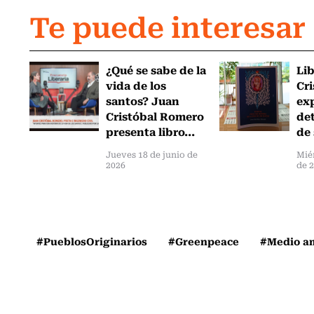
Te puede interesar
¿Qué se sabe de la
Li
vida de los
Cr
santos? Juan
exp
Cristóbal Romero
det
presenta libro...
de 
Jueves 18 de junio de
Mié
2026
de 
#PueblosOriginarios
#Greenpeace
#Medio a