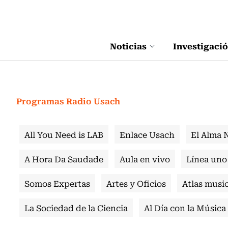
Click acá para ir directamente al contenido
Noticias
Investigaci
Programas Radio Usach
All You Need is LAB
Enlace Usach
El Alma 
A Hora Da Saudade
Aula en vivo
Línea uno
Somos Expertas
Artes y Oficios
Atlas music
La Sociedad de la Ciencia
Al Día con la Música