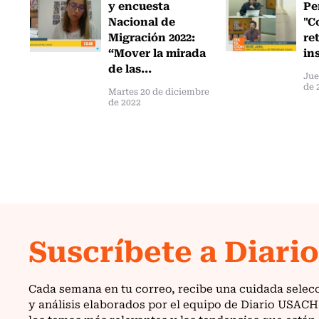
y encuesta
Pe
Nacional de
"C
Migración 2022:
re
“Mover la mirada
in
de las...
Jue
de 
Martes 20 de diciembre
de 2022