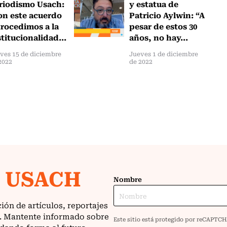
riodismo Usach:
y estatua de
on este acuerdo
Patricio Aylwin: “A
trocedimos a la
pesar de estos 30
stitucionalidad...
años, no hay...
ves 15 de diciembre
Jueves 1 de diciembre
2022
de 2022