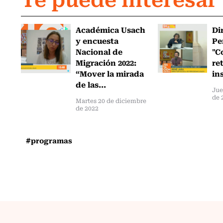
Académica Usach
Di
y encuesta
Pe
Nacional de
"C
Migración 2022:
re
“Mover la mirada
in
de las...
Jue
de 
Martes 20 de diciembre
de 2022
#programas