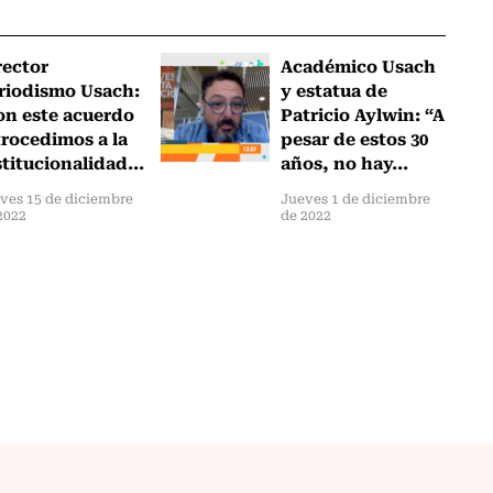
rector
Académico Usach
riodismo Usach:
y estatua de
on este acuerdo
Patricio Aylwin: “A
trocedimos a la
pesar de estos 30
stitucionalidad...
años, no hay...
ves 15 de diciembre
Jueves 1 de diciembre
2022
de 2022