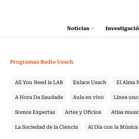
Click acá para ir directamente al contenido
Noticias
Investigaci
Programas Radio Usach
All You Need is LAB
Enlace Usach
El Alma 
A Hora Da Saudade
Aula en vivo
Línea uno
Somos Expertas
Artes y Oficios
Atlas music
La Sociedad de la Ciencia
Al Día con la Música