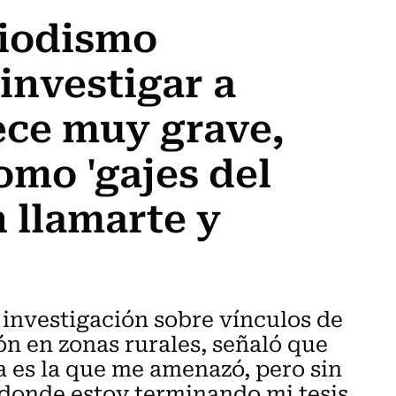
riodismo
investigar a
ece muy grave,
omo 'gajes del
n llamarte y
 investigación sobre vínculos de
n en zonas rurales, señaló que
a es la que me amenazó, pero sin
 donde estoy terminando mi tesis