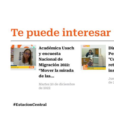
Te puede interesar
Académica Usach
Di
y encuesta
Pe
Nacional de
"C
Migración 2022:
re
“Mover la mirada
in
de las...
Jue
de 
Martes 20 de diciembre
de 2022
#EstacionCentral