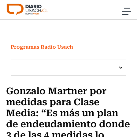
Click acá para ir directamente al contenido
Noticias
Investigación
Programas Radio Usach
Cultura
Programas Radio y TV Usach
Gonzalo Martner por
medidas para Clase
Media: “Es más un plan
de endeudamiento donde
3 de las 4 medidas lo