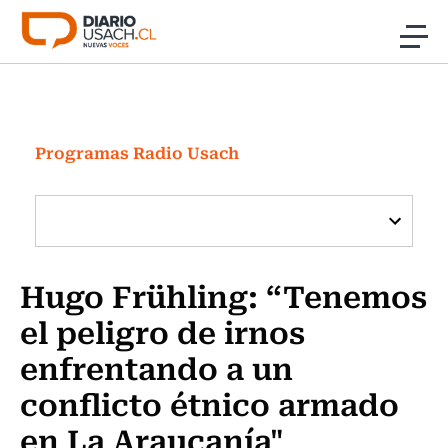
Click acá para ir directamente al contenido
Noticias
Investigación
Programas Radio Usach
Cultura
Programas Radio y TV Usach
Hugo Frühling: “Tenemos
el peligro de irnos
enfrentando a un
conflicto étnico armado
en La Araucanía"