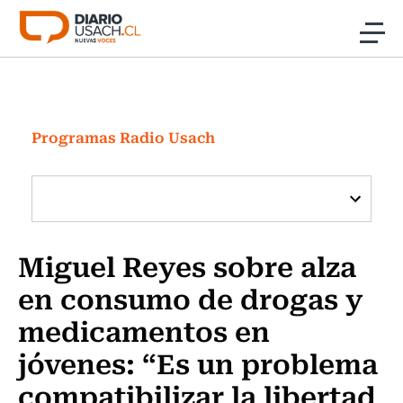
Click acá para ir directamente al contenido
Noticias
Investigación
Programas Radio Usach
Cultura
Programas Radio y TV Usach
Miguel Reyes sobre alza
en consumo de drogas y
medicamentos en
jóvenes: “Es un problema
compatibilizar la libertad